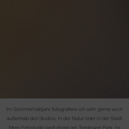
Im Sommerhalbjahr fotografiere ich sehr gerne auch
außerhalb des Studios, in der Natur oder in der Stadt.
Mein Fotostudio liegt direkt am Treptower Park, so