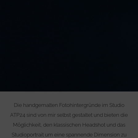
Die handgemalten Fotohintergründe im Studio
ATP24 sind von mir selbst gestaltet und bieten die
Möglichkeit, den klassischen Headshot und das
Studioportrait um eine spannende Dimension zu